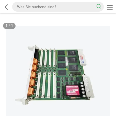
1
/
1