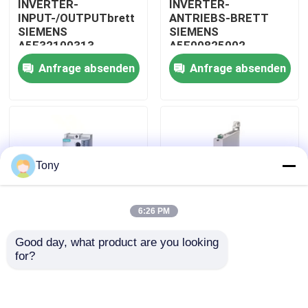
INVERTER-
INVERTER-
INPUT-/OUTPUTbrett
ANTRIEBS-BRETT
SIEMENS
SIEMENS
Über uns
A5E32100313
A5E00825002
SIMATIC ROBICON
SIMATIC
Anfrage absenden
Anfrage absenden
Werksbesichtigung
Qualitätskontrolle
Tony
Kontakt mit uns
6:26 PM
Bitte um ein Angebot
Good day, what product are you looking 
WEICHES STARTER-
SIEMENS 3RW3017-
for?
Allein Bradley PLC-Module
MODUL SIEMENS
1BB04 STARTER-
3RW4047-1BB14
MODUL Vorlage PLC
SIMATIC
SIMATIC WEICHE mit
versiegelt
ABB-Steuereinheiten