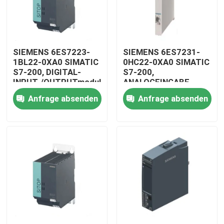
SIEMENS 6ES7223-
SIEMENS 6ES7231-
1BL22-0XA0 SIMATIC
0HC22-0XA0 SIMATIC
S7-200, DIGITAL-
S7-200,
INPUT-/OUTPUTmodul
ANALOGEINGABE
MODUL
Anfrage absenden
Anfrage absenden
Zu Hause
Produkte
Videos