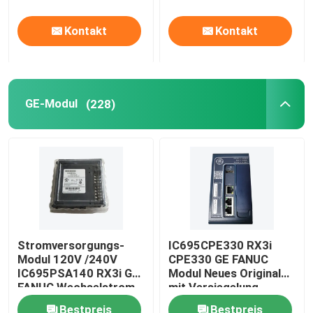
Kontakt
Kontakt
GE-Modul
(228)
Stromversorgungs-
IC695CPE330 RX3i
Modul 120V /240V
CPE330 GE FANUC
IC695PSA140 RX3i GE
Modul Neues Original
FANUC Wechselstrom
mit Versiegelung
Bestpreis
Bestpreis