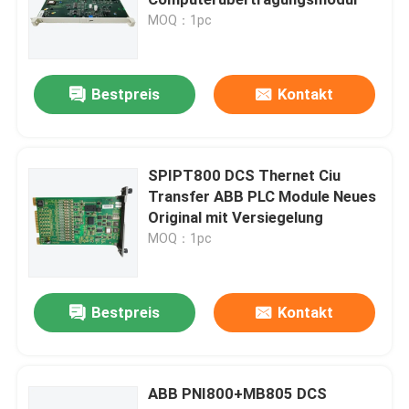
MOQ：1pc
Bently Nevada-Modul
Bestpreis
Kontakt
GE-Modul
Siemens Simatisches Modul
SPIPT800 DCS Thernet Ciu
Transfer ABB PLC Module Neues
Original mit Versiegelung
Schneider Electric Ersatzteile
MOQ：1pc
Ersatzteile von Emerson
Bestpreis
Kontakt
Honeywell-Modul
ABB PNI800+MB805 DCS
Foxboro DCS