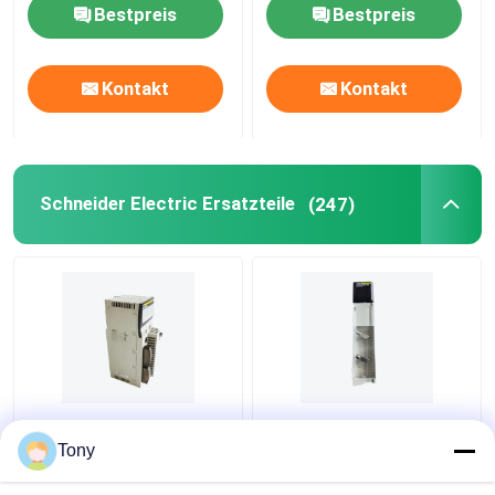
Bestpreis
Bestpreis
Kontakt
Kontakt
Schneider Electric Ersatzteile
(247)
Modicon Quantum PLC-
140DDI35310
Relaisausgabe-Modul
getrenntes
Tony
140DRA84000
Eingabeeinheit 24V PLC
SCHNEIDER
Modicon Quantum DC