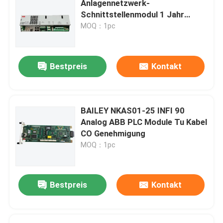
Anlagennetzwerk-
Schnittstellenmodul 1 Jahr
Triconex DCS
Garantie
MOQ：1pc
B&R PLC-Modul
Bestpreis
Kontakt
PILZ-Modul
BAILEY NKAS01-25 INFI 90
Beckhoff-SPS-Module
Analog ABB PLC Module Tu Kabel
CO Genehmigung
MOQ：1pc
Bachmann-Modul
Teile für automatische Steuerungssysteme
Bestpreis
Kontakt