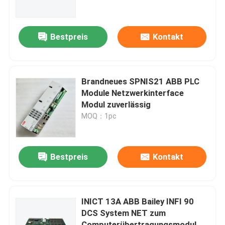
Über uns
Bestpreis
Kontakt
Werksbesichtigung
Brandneues SPNIS21 ABB PLC
Qualitätskontrolle
Module Netzwerkinterface
Modul zuverlässig
MOQ：1pc
Kontakt mit uns
Bitte um ein Angebot
Bestpreis
Kontakt
Allein Bradley PLC-Module
INICT 13A ABB Bailey INFI 90
DCS System NET zum
ABB-Steuereinheiten
Computerübertragungsmodul