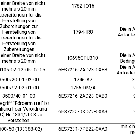
 einer Breite von nicht
1762-IQ16
mehr als 20 mm
ubereitungen für die
Herstellung von
Zubereitungen zur
Die in
Herstellung von
1794-IR8
Anforde
ubereitungen für die
Herstellung von
Zubereitungen
 einer Breite von nicht
Die in
IC695CPU310
mehr als 20 mm
Beding
Die in
0105-02-12-05-02-05
6ES7216-2AD23-0XB8
Anforder
3500/20-01-02-00
1746-A7
3
3500/92-02-01-00
1756-RM/A
3500/40-01-00
6ES7216-2AD23-0XB0
egriff "Fördermittel" ist
nhang I der Verordnung
6ES7235-0KD22-0XA8
EG) Nr. 1831/2003 zu
verstehen.
mit ein
500/50 (133388-02)
6ES7231-7PB22-0XA0
m