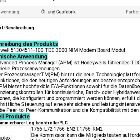
eis:
nwendung:
Öl- und Gasfabrik
Farbe:
kt-Beschreibung
hreibung des Produkts
well 51304511-100 TDC 3000 NIM Modem Board Modul
nische Anwendung
dvanced Process Manager (APM) ist Honeywells führendes TDC
trielle Prozessanwendungen.
er ProzessmanagerTM(PM) bietet die neue Technologieplattfo
unktionen, die den heutigen Anforderungen am besten entsprech
PM bietet hochflexible E/A-Funktionen sowohl für die Datenübe
nzierungskontrollen für kontinuierliche, Batch- oder Hybridan
onen, die konfiguriert und programmiert werden können, erfüllt
hrittliche Steuerung auf eine sehr sichere und leistungsintensi
ie Peer-to-Peer-Kommunikation und die Kompatibilität mit den
il
Produkte
mmierbarer Logikcontroller
PLC
1756-L72,1756-EN2T,1756-RM2
Die Kommission kann die Mitgliedstaaten aufforder
iplex