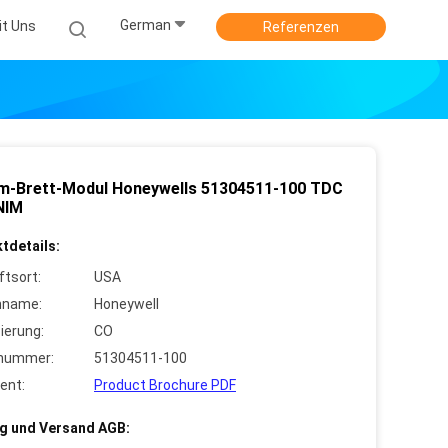
German
it Uns
Referenzen
-Brett-Modul Honeywells 51304511-100 TDC
NIM
tdetails:
ftsort:
USA
nname:
Honeywell
zierung:
CO
lnummer:
51304511-100
ent:
Product Brochure PDF
g und Versand AGB: