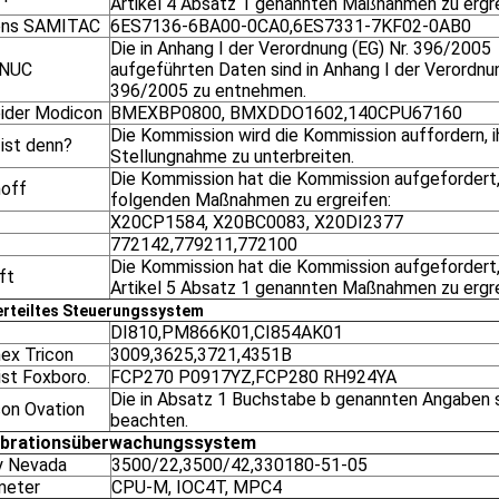
Artikel 4 Absatz 1 genannten Maßnahmen zu ergre
ens SAMITAC
6ES7136-6BA00-0CA0,6ES7331-7KF02-0AB0
Die in Anhang I der Verordnung (EG) Nr. 396/2005
ANUC
aufgeführten Daten sind in Anhang I der Verordnun
396/2005 zu entnehmen.
ider Modicon
BMEXBP0800, BMXDDO1602,140CPU67160
Die Kommission wird die Kommission auffordern, i
 ist denn?
Stellungnahme zu unterbreiten.
Die Kommission hat die Kommission aufgefordert,
off
folgenden Maßnahmen zu ergreifen:
X20CP1584, X20BC0083, X20DI2377
772142,779211,772100
Die Kommission hat die Kommission aufgefordert, 
ft
Artikel 5 Absatz 1 genannten Maßnahmen zu ergre
rteiltes Steuerungssystem
DI810,PM866K01,CI854AK01
nex Tricon
3009,3625,3721,4351B
ist Foxboro.
FCP270 P0917YZ,FCP280 RH924YA
Die in Absatz 1 Buchstabe b genannten Angaben s
on Ovation
beachten.
ibrationsüberwachungssystem
y Nevada
3500/22,3500/42,330180-51-05
meter
CPU-M, IOC4T, MPC4