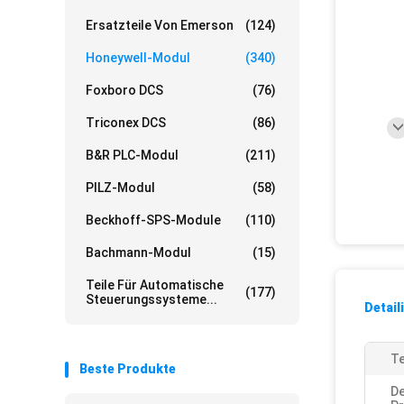
Ersatzteile Von Emerson
(124)
Honeywell-Modul
(340)
Foxboro DCS
(76)
Triconex DCS
(86)
B&R PLC-Modul
(211)
PILZ-Modul
(58)
Beckhoff-SPS-Module
(110)
Bachmann-Modul
(15)
Teile Für Automatische
(177)
Steuerungssysteme...
Detail
Te
Beste Produkte
De