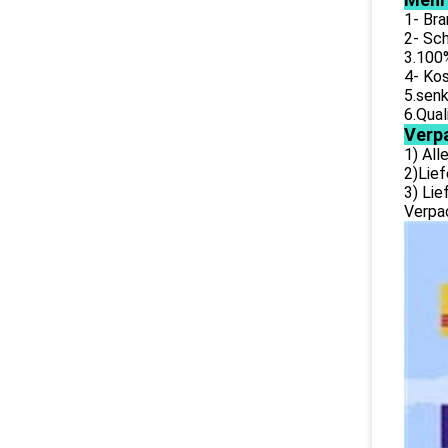
1- Bra
2- Sch
3.100
4- Kos
5.senk
6.Qual
Verp
1) Al
2)Lief
3) Li
Verpac