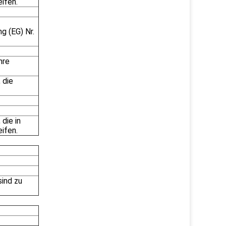
ifen.
g (EG) Nr.
hre
 die
die in
ifen.
ind zu