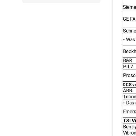
Siem
GE F
Schne
- Was
Beckh
B&R
PILZ
Proso
DCS ve
ABB
Trico
- Das 
Emers
TSI V
Bentl
Vibro