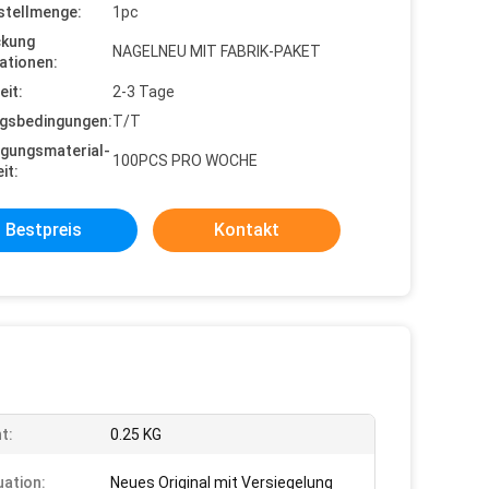
stellmenge:
1pc
ckung
NAGELNEU MIT FABRIK-PAKET
ationen:
eit:
2-3 Tage
gsbedingungen:
T/T
gungsmaterial-
100PCS PRO WOCHE
it:
Bestpreis
Kontakt
t:
0.25 KG
uation:
Neues Original mit Versiegelung