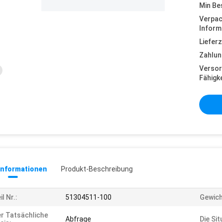
Min Be
Verpa
Inform
Lieferz
Zahlun
Versor
Fähigke
informationen
Produkt-Beschreibung
il Nr.:
51304511-100
Gewich
r Tatsächliche
Abfrage
Die Sit