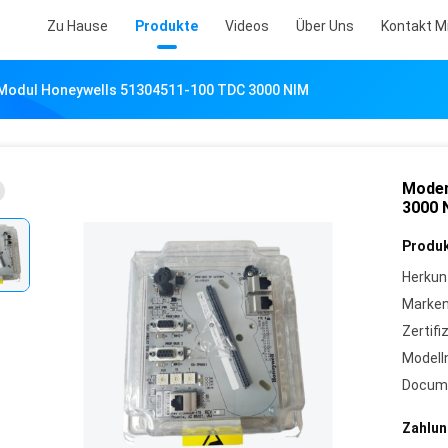
Zu Hause
Produkte
Videos
Über Uns
Kontakt M
odul Honeywells 51304511-100 TDC 3000 NIM
Modem
3000 
Produk
Herkun
Marke
Zertifi
Model
Docum
Zahlun