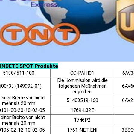
INDETE SPOT-Produkte
51304511-100
CC-PAIH01
6AV3
Die Kommission wird die
500/33 (149992-01)
folgenden Maßnahmen
6AV6
ergreifen:
 einer Breite von nicht
51403519-160
6AV2
mehr als 20 mm
0101-00-20-10-02-05
1769-L32E
 einer Breite von nicht
1746P2
mehr als 20 mm
0105-02-12-10-02-05
1761-NET-ENI
3BSC