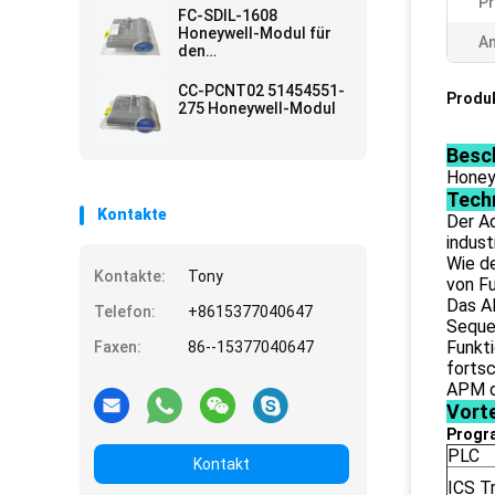
Pr
FC-SDIL-1608
Honeywell-Modul für
A
den
Sicherheitsmanager
CC-PCNT02 51454551-
Produ
275 Honeywell-Modul
Besc
Honey
Tech
Kontakte
Der A
indus
Wie d
Kontakte:
Tony
von F
Das A
Telefon:
+8615377040647
Seque
Funkti
Faxen:
86--15377040647
fortsc
APM d
Vorte
Progra
PLC
Kontakt
ICS Tr