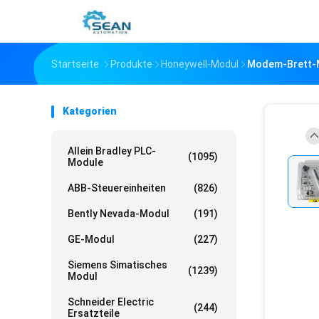
Startseite
Produkte
Honeywell-Modul
Modem-Brett-M
Kategorien
Allein Bradley PLC-
(1095)
Module
ABB-Steuereinheiten
(826)
Bently Nevada-Modul
(191)
GE-Modul
(227)
Siemens Simatisches
(1239)
Modul
Schneider Electric
(244)
Ersatzteile