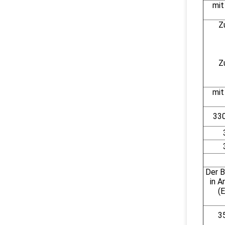
mit
Z
Z
mit
33
Der B
in A
(
3