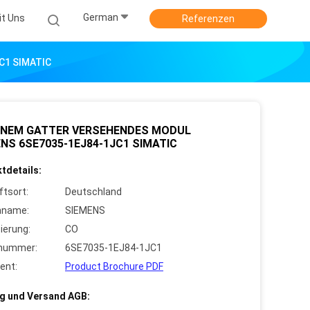
German
it Uns
Referenzen
C1 SIMATIC
EINEM GATTER VERSEHENDES MODUL
NS 6SE7035-1EJ84-1JC1 SIMATIC
tdetails:
ftsort:
Deutschland
nname:
SIEMENS
zierung:
CO
lnummer:
6SE7035-1EJ84-1JC1
ent:
Product Brochure PDF
g und Versand AGB: