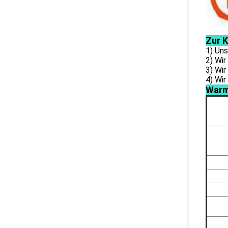
Zur 
1) Uns
2) Wir
3) Wi
4) Wir
Warm