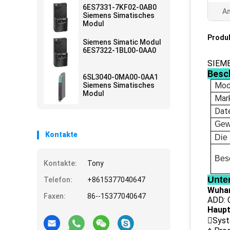
6ES7331-7KF02-0AB0
A
Siemens Simatisches
Modul
Produ
Siemens Simatic Modul
6ES7322-1BL00-0AA0
SIEM
Besc
6SL3040-0MA00-0AA1
Mod
Siemens Simatisches
Modul
Mar
Dat
Gew
Kontakte
Die 
Bes
Kontakte:
Tony
Unte
Telefon:
+8615377040647
Wuhan
Faxen:
86--15377040647
ADD: G
Haupt
Syst