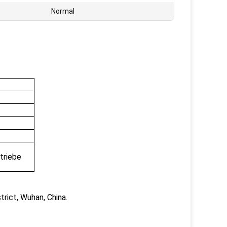
Normal
ntriebe
rict, Wuhan, China.