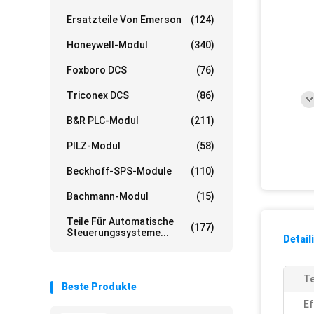
Ersatzteile Von Emerson
(124)
Honeywell-Modul
(340)
Foxboro DCS
(76)
Triconex DCS
(86)
B&R PLC-Modul
(211)
PILZ-Modul
(58)
Beckhoff-SPS-Module
(110)
Bachmann-Modul
(15)
Teile Für Automatische
(177)
Steuerungssysteme...
Detail
Te
Beste Produkte
Ef