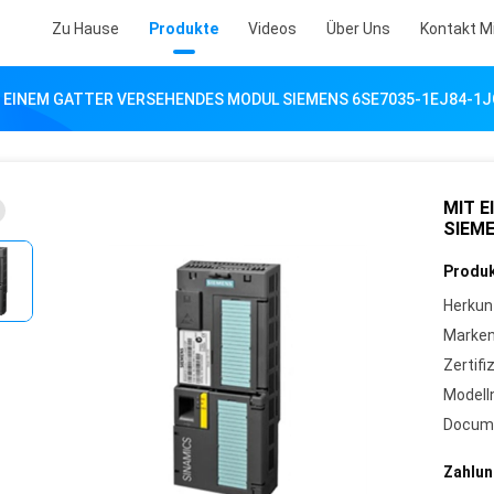
Zu Hause
Produkte
Videos
Über Uns
Kontakt M
 EINEM GATTER VERSEHENDES MODUL SIEMENS 6SE7035-1EJ84-1J
MIT 
SIEME
Produk
Herkun
Marke
Zertifi
Model
Docum
Zahlun