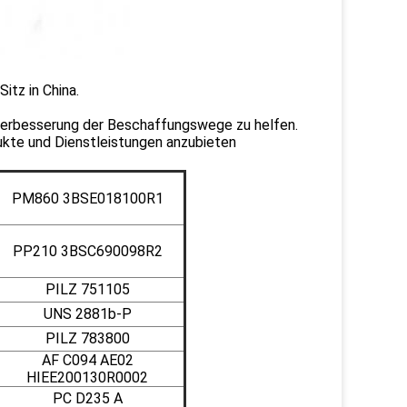
itz in China.
 Verbesserung der Beschaffungswege zu helfen.
dukte und Dienstleistungen anzubieten
PM860 3BSE018100R1
PP210 3BSC690098R2
PILZ 751105
UNS 2881b-P
PILZ 783800
AF C094 AE02
HIEE200130R0002
PC D235 A