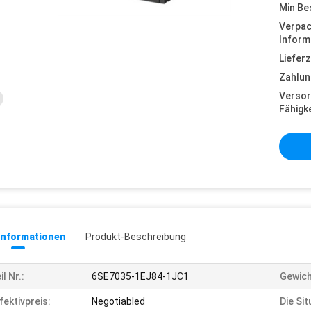
Min Be
Verpa
Inform
Lieferz
Zahlun
Versor
Fähigke
informationen
Produkt-Beschreibung
il Nr.:
6SE7035-1EJ84-1JC1
Gewich
fektivpreis:
Negotiabled
Die Sit