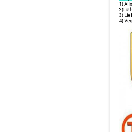
1) Al
2)Lief
3) Li
4) Ver