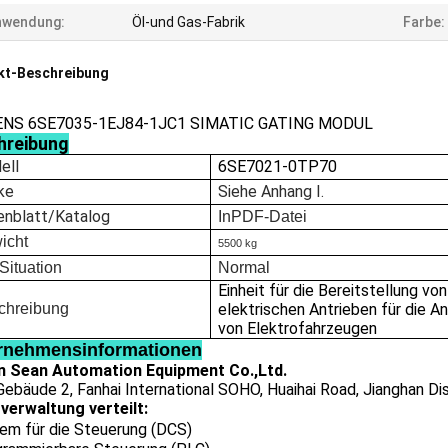
nwendung:
Öl-und Gas-Fabrik
Farbe:
kt-Beschreibung
ENS 6SE7035-1EJ84-1JC1 SIMATIC GATING MODUL
hreibung
ell
6SE7021-0TP70
ke
Siehe Anhang I.
enblatt/Katalog
In
PDF-Datei
icht
5500 kg
Situation
Normal
Einheit für die Bereitstellung von
chreibung
elektrischen Antrieben für die A
von Elektrofahrzeugen
rnehmensinformationen
 Sean Automation Equipment Co.,Ltd.
ebäude 2, Fanhai International SOHO, Huaihai Road, Jianghan Dist
verwaltung verteilt:
em für die Steuerung (DCS)