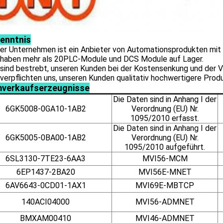
Kenntnis
er Unternehmen ist ein Anbieter von Automationsprodukten mit S
 haben mehr als
20PLC-Module und DCS
Module auf Lager.
r sind bestrebt, unseren Kunden bei der Kostensenkung und der
 verpflichten uns, unseren Kunden qualitativ hochwertigere Pro
verkaufserzeugnisse
Die Daten sind in Anhang I der
6GK5008-0GA10-1AB2
Verordnung (EU) Nr.
1095/2010 erfasst.
Die Daten sind in Anhang I der
6GK5005-0BA00-1AB2
Verordnung (EU) Nr.
1095/2010 aufgeführt.
6SL3130-7TE23-6AA3
MVI56-MCM
6EP1437-2BA20
MVI56E-MNET
6AV6643-0CD01-1AX1
MVI69E-MBTCP
140ACI04000
MVI56-ADMNET
BMXAM00410
MVI46-ADMNET