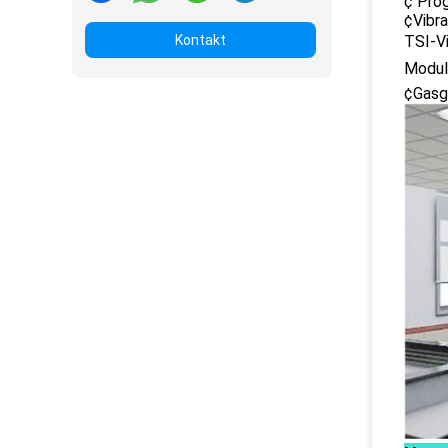
¢ Pro
¢Vibr
Kontakt
TSI-
Modul
¢Gasg