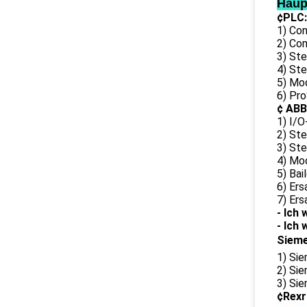
Haup
¢PLC:
1) Co
2) Co
3) St
4) St
5) Mo
6) Pr
¢ ABB
1) I/
2) St
3) St
4) Mo
5) Bai
6) Er
7) Er
- Ich 
- Ich 
Siem
1) Si
2) Si
3) Sie
¢Rexr