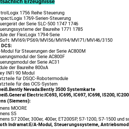
tsächlich Erzeugnisse
ntrolLogix 1756 Reihe Steuerung
mpactLogix 1769-Serien-Steuerung
euergerät der Serie SLC-500 1747 1746
euerungssysteme der Baureihe 1771 1785
dule der FlexLogix 1794-Serie
oSoft: MVI69/PS69/MVI56/MVI94/MVI71/MVI46/3150
 DCS:
O-Modul für Steuerungen der Serie AC800M
euerungsmodul der Serie AC800F
euerungsmodul der Serie AC31
dule der Baureihe 800xA
ley INFI 90 Modul
satzteile für DSQC-Robotermodule
satzteile für das OCS-System
weiß.
Bently Nevada:Bently 3500 Systemkarte
weiß.
General Electric:IC693, IC695, IC697, IC698, IS200, IC20
ens (Siemens):
emens MOORE
emens S5
mens S7 200er, 300er, 400er, ET200SP, S7-1200, S7-1500 und so
oth Indramat:E/A-Modul, Steuerungssysteme, Antriebsmod