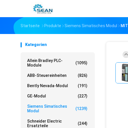
Startseite
Produkte
Siemens Simatisches Modul
MIT
Kategorien
Allein Bradley PLC-
(1095)
Module
ABB-Steuereinheiten
(826)
Bently Nevada-Modul
(191)
GE-Modul
(227)
Siemens Simatisches
(1239)
Modul
Schneider Electric
(244)
Ersatzteile