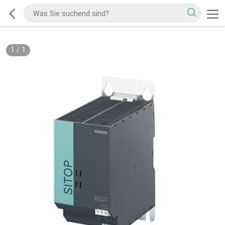
1
/
1