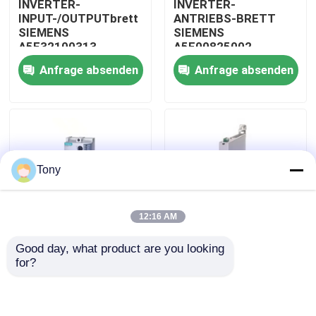
INVERTER-
INVERTER-
INPUT-/OUTPUTbrett
ANTRIEBS-BRETT
SIEMENS
SIEMENS
Über uns
A5E32100313
A5E00825002
SIMATIC ROBICON
SIMATIC
Anfrage absenden
Anfrage absenden
Werksbesichtigung
Qualitätskontrolle
Tony
Kontakt mit uns
12:16 AM
Bitte um ein Angebot
Good day, what product are you looking 
WEICHES STARTER-
SIEMENS 3RW3017-
for?
Allein Bradley PLC-Module
MODUL SIEMENS
1BB04 STARTER-
3RW4047-1BB14
MODUL Vorlage PLC
SIMATIC
SIMATIC WEICHE mit
versiegelt
ABB-Steuereinheiten