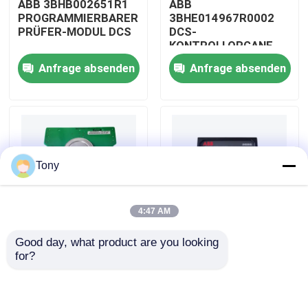
ABB 3BHB002651R1
ABB
PROGRAMMIERBARER
3BHE014967R0002
PRÜFER-MODUL DCS
DCS-
Über uns
KONTROLLORGANE
Anfrage absenden
Anfrage absenden
Werksbesichtigung
Qualitätskontrolle
Tony
Kontakt mit uns
4:47 AM
Bitte um ein Angebot
Good day, what product are you looking 
ABB
ABB
for?
Allein Bradley PLC-Module
3BHE009319R0001
3BHE003855R0001
MESSENDES
DCS-IMPULS-
EINHEITS-BRETT DCS
TRIGGERplatten-
MODUL
ABB-Steuereinheiten