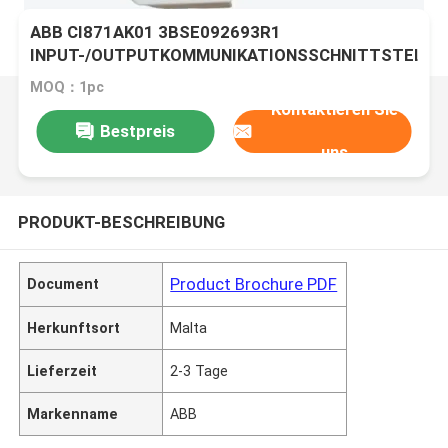
ABB CI871AK01 3BSE092693R1
INPUT-/OUTPUTKOMMUNIKATIONSSCHNITTSTELLE
MODUL DCS-S800
MOQ：1pc
Kontaktieren Sie
Bestpreis
uns
PRODUKT-BESCHREIBUNG
Product Brochure PDF
Document
Herkunftsort
Malta
Lieferzeit
2-3 Tage
Markenname
ABB