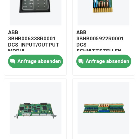
ABB
ABB
3BHB006338R0001
3BHB005922R0001
DCS-INPUT/OUTPUT
DCS-
MODUL
SCHNITTSTELLEN-
BRETT
Anfrage absenden
Anfrage absenden
Zu Hause
Produkte
Videos