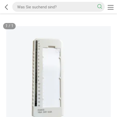
1
/
1