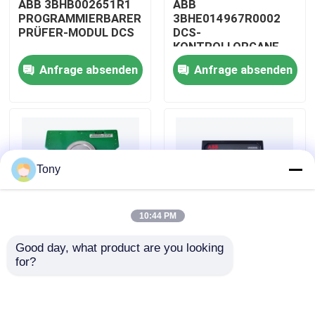
ABB 3BHB002651R1
ABB
PROGRAMMIERBARER
3BHE014967R0002
PRÜFER-MODUL DCS
DCS-
Über uns
KONTROLLORGANE
Anfrage absenden
Anfrage absenden
Werksbesichtigung
Qualitätskontrolle
Tony
Kontakt mit uns
10:44 PM
Bitte um ein Angebot
Good day, what product are you looking 
ABB
ABB
for?
Allein Bradley PLC-Module
3BHE009319R0001
3BHE003855R0001
MESSENDES
DCS-IMPULS-
EINHEITS-BRETT DCS
TRIGGERplatten-
MODUL
ABB-Steuereinheiten