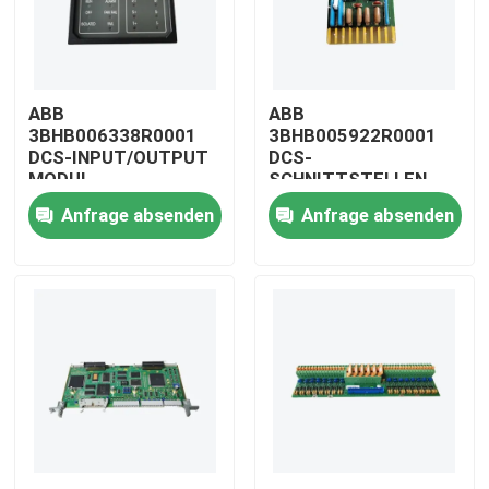
ABB
ABB
3BHB006338R0001
3BHB005922R0001
DCS-INPUT/OUTPUT
DCS-
MODUL
SCHNITTSTELLEN-
BRETT
Anfrage absenden
Anfrage absenden
Zu Hause
Produkte
Videos