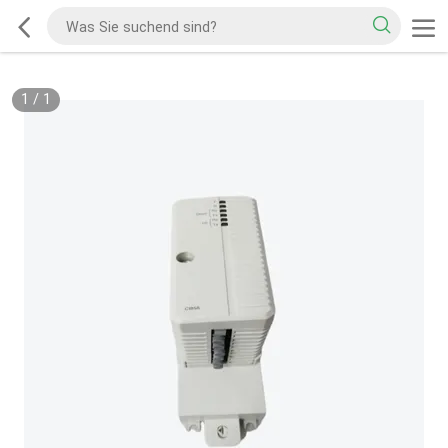
1
/
1