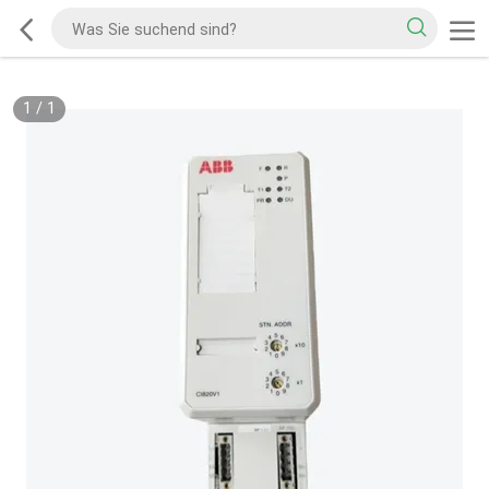
1
/
1