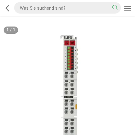
1
/
1