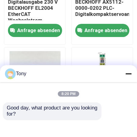
Digitalausgabe 230 V
BECKHOFF AX5112-
BECKHOFF EL2004
0000-0202 PLC-
EtherCAT
Digitalkompaktservoantr
Über uns
Wechselstrom
Anfrage absenden
Anfrage absenden
Werksbesichtigung
Qualitätskontrolle
Tony
Kontakt mit uns
8:20 PM
Bitte um ein Angebot
Good day, what product are you looking 
Programmierbare
KODIERER-Interface-
for?
Allein Bradley PLC-Module
Prüfer PLC 2 der
Baustein BECKHOFF
Logik-AX5203-0000-
EL5001 EtherCAT
0202 Achsen-
Terminal
Servofahrer Module
ABB-Steuereinheiten