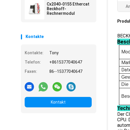
Cx2040-0155 Ethercat
A
Beckhoff-
Rechnermodul
Produ
BECKH
Kontakte
Besc
Mod
Kontakte:
Tony
Telefon:
+8615377040647
Mar
Dat
Faxen:
86--15377040647
Gew
Die 
Bes
Kontakt
Tech
Der C
CPU. D
autom