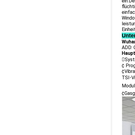
ein.D
flücht
einfac
Windo
leist
Einhei
Unte
Wuhan
ADD: G
Haupt
Syst
¢ Pro
¢Vibr
TSI-
Modul
¢Gasg