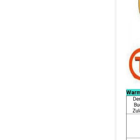
Warm
Der
Bu
Zul