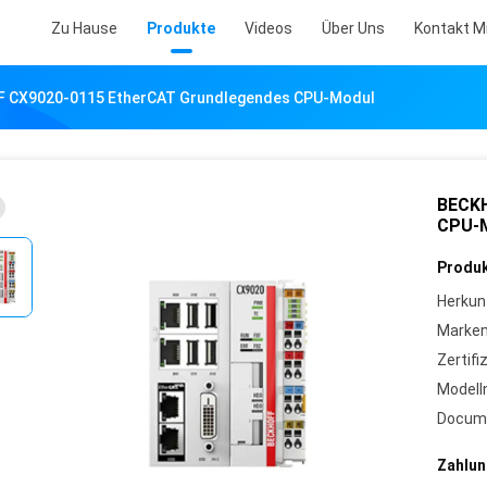
Zu Hause
Produkte
Videos
Über Uns
Kontakt M
 CX9020-0115 EtherCAT Grundlegendes CPU-Modul
BECKH
CPU-
Produk
Herkun
Marke
Zertifi
Model
Docum
Zahlun