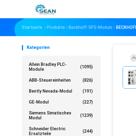
Startseite
Produkte
Beckhoff-SPS-Module
BECKHOFF
Kategorien
Allein Bradley PLC-
(1095)
Module
ABB-Steuereinheiten
(826)
Bently Nevada-Modul
(191)
GE-Modul
(227)
Siemens Simatisches
(1239)
Modul
Schneider Electric
(244)
Ersatzteile