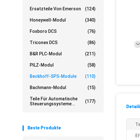
Ersatzteile Von Emerson
(124)
Honeywell-Modul
(340)
Foxboro DCS
(76)
Triconex DCS
(86)
B&R PLC-Modul
(211)
PILZ-Modul
(58)
Beckhoff-SPS-Module
(110)
Bachmann-Modul
(15)
Teile Für Automatische
(177)
Steuerungssysteme...
Detail
Te
Beste Produkte
Ef