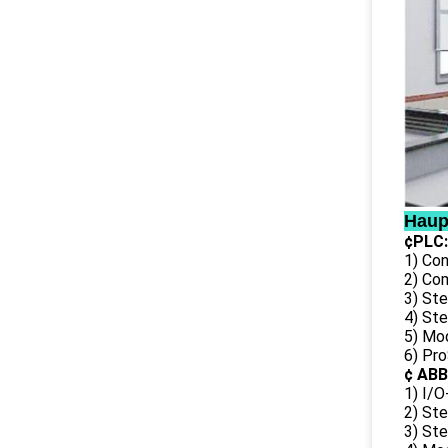
Haup
¢PLC:
1) Co
2) Co
3) St
4) St
5) Mo
6) Pr
¢ ABB
1) I/
2) St
3) St