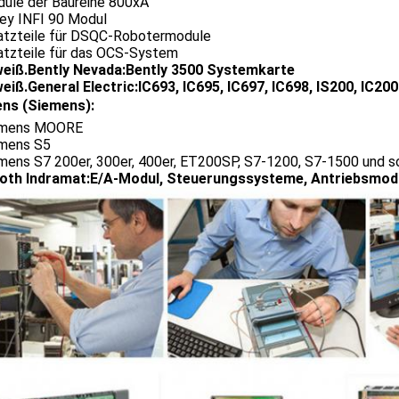
dule der Baureihe 800xA
ley INFI 90 Modul
satzteile für DSQC-Robotermodule
satzteile für das OCS-System
weiß.
Bently Nevada:Bently 3500 Systemkarte
weiß.
General Electric:IC693, IC695, IC697, IC698, IS200, IC20
ens (Siemens):
emens MOORE
emens S5
mens S7 200er, 300er, 400er, ET200SP, S7-1200, S7-1500 und so
oth Indramat:E/A-Modul, Steuerungssysteme, Antriebsmod