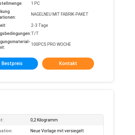
stellmenge:
1 PC
ckung
NAGELNEU MIT FABRIK-PAKET
ationen:
eit:
2-3 Tage
gsbedingungen:
T/T
gungsmaterial-
100PCS PRO WOCHE
it:
Bestpreis
Kontakt
t:
0,2 Kilogramm
uation:
Neue Vorlage mit versiegelt