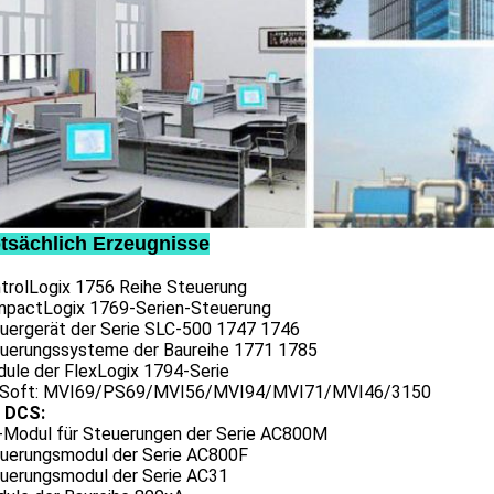
tsächlich Erzeugnisse
ntrolLogix 1756 Reihe Steuerung
mpactLogix 1769-Serien-Steuerung
euergerät der Serie SLC-500 1747 1746
euerungssysteme der Baureihe 1771 1785
dule der FlexLogix 1794-Serie
oSoft: MVI69/PS69/MVI56/MVI94/MVI71/MVI46/3150
 DCS:
O-Modul für Steuerungen der Serie AC800M
euerungsmodul der Serie AC800F
euerungsmodul der Serie AC31