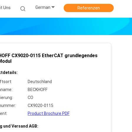
German
it Uns
Referenzen
OFF CX9020-0115 EtherCAT grundlegendes
Modul
tdetails:
ftsort:
Deutschland
nname:
BECKHOFF
zierung:
CO
lnummer:
CX9020-0115
ent:
Product Brochure PDF
g und Versand AGB: