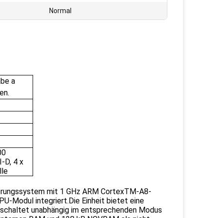
Normal
abe a
en.
00
I-D, 4 x
lle
euerungssystem mit 1 GHz ARM CortexTM-A8-
U-Modul integriert.Die Einheit bietet eine
d schaltet unabhängig im entsprechenden Modus