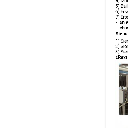
4) Mo
5) Bai
6) Er
7) Er
- Ich 
- Ich 
Siem
1) Si
2) Si
3) Sie
¢Rexr