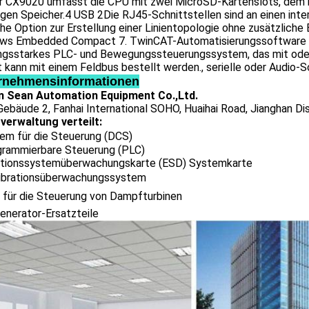
er CX9020 umfasst die CPU mit zwei MicroSD-Kartenslots, dem
igen Speicher.4 USB 2Die RJ45-Schnittstellen sind an einen int
he Option zur Erstellung einer Linientopologie ohne zusätzlich
ws Embedded Compact 7. TwinCAT-Automatisierungssoftware v
ungsstarkes PLC- und Bewegungssteuerungssystem, das mit oder 
t kann mit einem Feldbus bestellt werden., serielle oder Audio-Sc
rnehmensinformationen
 Sean Automation Equipment Co.,Ltd.
ebäude 2, Fanhai International SOHO, Huaihai Road, Jianghan Dist
verwaltung verteilt:
em für die Steuerung (DCS)
grammierbare Steuerung (PLC)
ationssystemüberwachungskarte (ESD) Systemkarte
Vibrationsüberwachungssystem
 für die Steuerung von Dampfturbinen
enerator-Ersatzteile