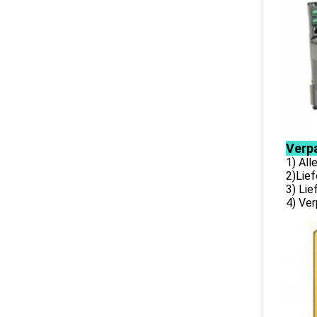
Verp
1) Al
2)Lief
3) Li
4) Ver