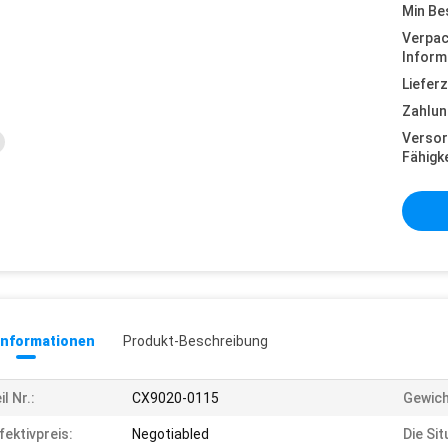
Min Be
Verpa
Inform
Lieferz
Zahlun
Versor
Fähigke
informationen
Produkt-Beschreibung
il Nr.:
CX9020-0115
Gewich
fektivpreis:
Negotiabled
Die Sit