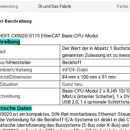
nwendung:
Öl-und Gas-Fabrik
Farbe:
kt-Beschreibung
OFF CX9020-0115 EtherCAT Basis-CPU-Modul
hreibung
Der Wert der in Absatz 1 Buchst
ell
genannten Zulassung ist zu mess
ke/M
Hersteller
Beckhoff
enblatt/Katalog
In
PDF-Datei
84 mm x 100 mm x 91 mm
icht/Dimension
Situation
Ganz neu.
Basis-CPU-Modul 2 x RJ45 10/1
chreibung
Mbit/s (interner Schalter), 1 x DV
USB 2.0, 1 x optionale Schnittste
nische Daten
X9020 ist ein kompaktes, DIN-Rail-montierbares Ethernet-St
ie Verbindung für die Beckhoff-E/A-Systeme ist direkt in das CP
atische Identifizierung des Bussystems (E-Bus oder K-Bus) un