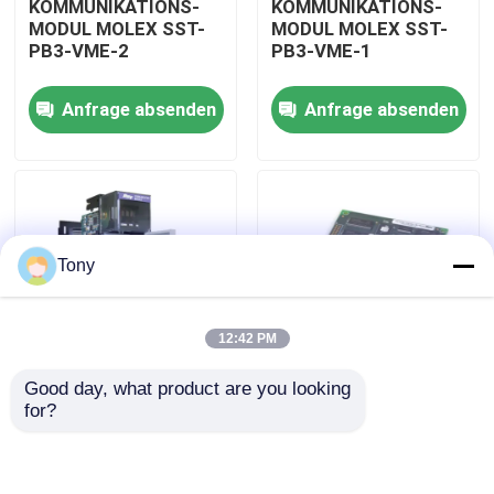
KOMMUNIKATIONS-
KOMMUNIKATIONS-
MODUL MOLEX SST-
MODUL MOLEX SST-
PB3-VME-2
PB3-VME-1
Über uns
Anfrage absenden
Anfrage absenden
Werksbesichtigung
Qualitätskontrolle
Tony
Kontakt mit uns
12:42 PM
Bitte um ein Angebot
Good day, what product are you looking 
SCHNITTSTELLEN-
NETZWERKSCHNITTSTEL
for?
Allein Bradley PLC-Module
PCI-KARTE MOLEX
KARTEN MOLEX SST-
SST-PB3-PCU-B25
PB3-PCU
ABB-Steuereinheiten