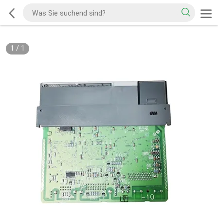
1
/
1