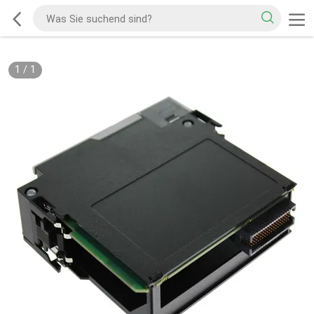
1
/
1