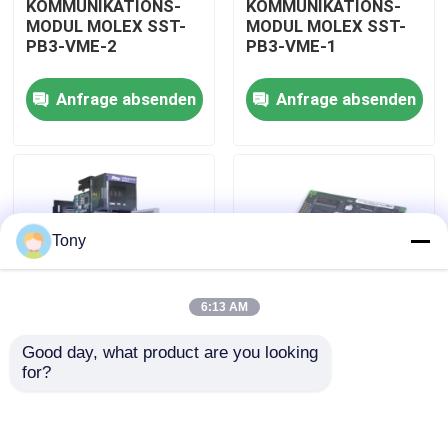
KOMMUNIKATIONS-
KOMMUNIKATIONS-
MODUL MOLEX SST-
MODUL MOLEX SST-
PB3-VME-2
PB3-VME-1
Über uns
Anfrage absenden
Anfrage absenden
Werksbesichtigung
Qualitätskontrolle
Tony
Kontakt mit uns
6:13 AM
Bitte um ein Angebot
Good day, what product are you looking 
SCHNITTSTELLEN-
NETZWERKSCHNITTSTEL
for?
Allein Bradley PLC-Module
PCI-KARTE MOLEX
KARTEN MOLEX SST-
SST-PB3-PCU-B25
PB3-PCU
ABB-Steuereinheiten