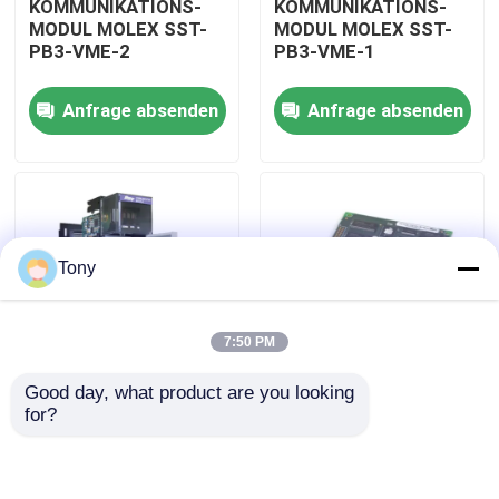
KOMMUNIKATIONS-
KOMMUNIKATIONS-
MODUL MOLEX SST-
MODUL MOLEX SST-
PB3-VME-2
PB3-VME-1
Über uns
Anfrage absenden
Anfrage absenden
Werksbesichtigung
Qualitätskontrolle
Tony
Kontakt mit uns
7:50 PM
Bitte um ein Angebot
Good day, what product are you looking 
SCHNITTSTELLEN-
NETZWERKSCHNITTSTEL
for?
Allein Bradley PLC-Module
PCI-KARTE MOLEX
KARTEN MOLEX SST-
SST-PB3-PCU-B25
PB3-PCU
ABB-Steuereinheiten