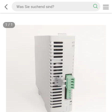
1
/
1